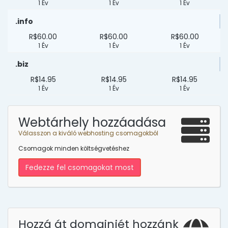
1 Év
1 Év
1 Év
.info
R$60.00
R$60.00
R$60.00
1 Év
1 Év
1 Év
.biz
R$14.95
R$14.95
R$14.95
1 Év
1 Év
1 Év
Webtárhely hozzáadása
Válasszon a kiváló webhosting csomagokból
Csomagok minden költségvetéshez
Fedezze fel csomagokat most
Hozzá át domainjét hozzánk